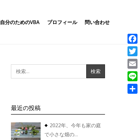
自分のためのVBA
プロフィール
問い合わせ
Face
Twitt
検
Email
索:
Line
共
最近の投稿
有
2022年、今年も家の庭
で小さな畑の…