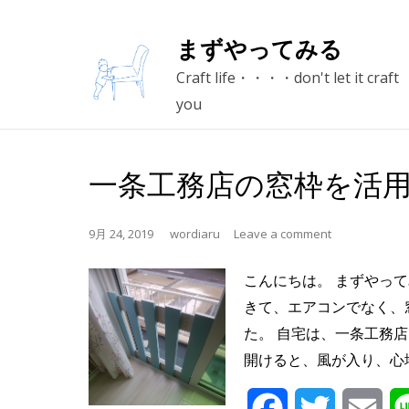
Skip
まずやってみる
to
Craft life・・・・don't let it craft
content
you
一条工務店の窓枠を活用
9月 24, 2019
wordiaru
Leave a comment
こんにちは。 まずやっ
きて、エアコンでなく、
た。 自宅は、一条工務
開けると、風が入り、心地
Facebook
Twitter
Ema