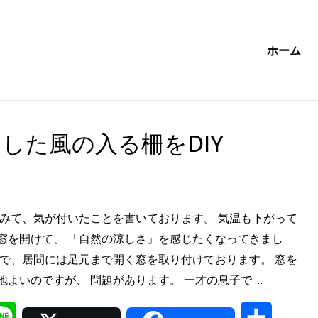
ホーム
した風の入る柵をDIY
てみて、気が付いたことを書いております。 気温も下がって
窓を開けて、 「自然の涼しさ」を感じたくなってきまし
店で、居間には足元まで開く窓を取り付けております。 窓を
“一
よいのですが、 問題があります。 一才の息子で …
条
il
Line
共