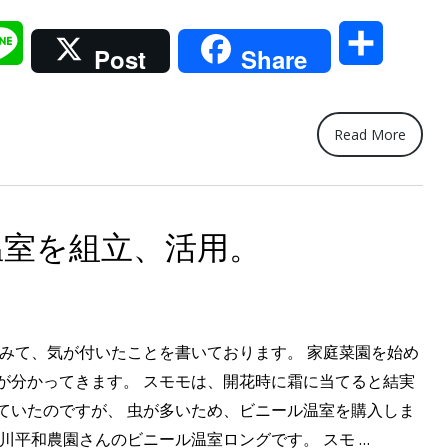
ラ
il
Line
共
ン
Post
Share
タ
有
ー
が
Read More
多
く
な
温室を組立、活用。
っ
て
き
た
てみて、気が付いたことを書いております。 家庭菜園を始め
の
が分かってきます。 スモモは、開花時に霜に当てると結実
で、
ていたのですが、 虫が多いため、ビニール温室を購入しま
プ
“【簡
川平和農園さんのビニール温室ロングです。 スモ …