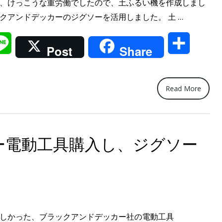
が、けっこうな重労働でしたので、土ふるい機を作成しまし
“土
クアンドデッカーのジグソーを活用しました。 土 …
ふ
il
Line
共
る
Post
Share
い
有
電
動
Read More
工
具
を
ー電動工具購入し、ジグソー
利
用
し
て
効
欲しかった、ブラックアンドデッカー社の電動工具
率