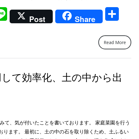
で”土
il
Line
共
ふ
Post
Share
る
有
い”を
し
Read More
て
い
た
用して効率化、土の中から出
と
こ
ろ、”
てみて、気が付いたことを書いております。 家庭菜園を行う
おります。 最初に、土の中の石を取り除くため、土ふるい