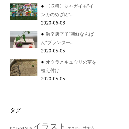
【収穫】ジャガイモ”イ
ンカのめざめ”…
2020-06-03
激辛唐辛子”朝鮮なんば
ん”プランター…
2020-05-05
オクラとキュウリの苗を
植え付け
2020-05-05
タグ
イラスト
サヤム
VBA
エクセル
Excel
DIY