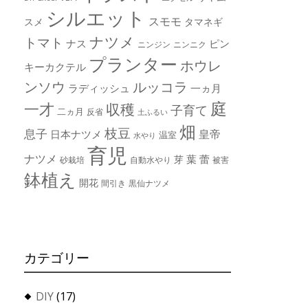
シルエット
スモモ
スメ
タマネギ
ナツメ
トマト
ナス
ピン
ニンジン
ニンニク
プランター
ホウレ
キーカクテル
ンソウ
ルッコラ
ラディッシュ
一ヵ月
庭
一才
収穫
子育て
二ヵ月
反省
土ふるい
畑
枝豆
息子
皇帝
日本ナツメ
温室
水やり
育児
ナツメ
葉
蕾
芽
砂栽培
自動水やり
被害
鉢植え
開花
間引き
黒仙ナツメ
カテゴリー
DIY
(17)