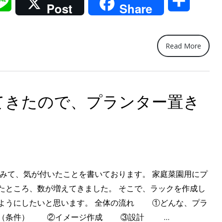
il
Line
共
る
Post
Share
い
有
し
て、
Read More
庭
で
家
てきたので、プランター置き
庭
菜
園”
てみて、気が付いたことを書いております。 家庭菜園用にプ
たところ、数が増えてきました。 そこで、ラックを作成し
ようにしたいと思います。 全体の流れ ①どんな、プラ
“プ
？（条件） ②イメージ作成 ③設計 …