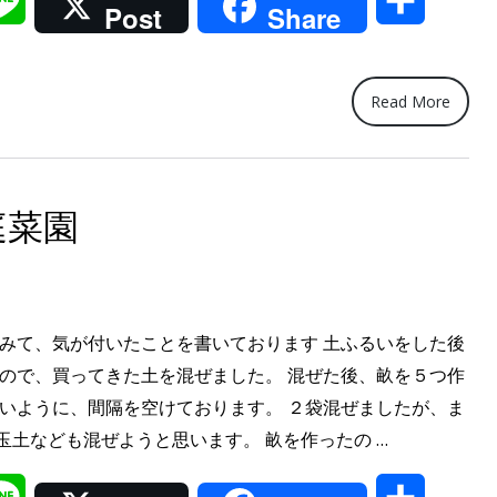
不
Post
Share
を
要！
有
DIY”
自
動
Read More
水
や
り
庭菜園
砂
栽
培
に
てみて、気が付いたことを書いております 土ふるいをした後
挑
たので、買ってきた土を混ぜました。 混ぜた後、畝を５つ作
戦”
すいように、間隔を空けております。 ２袋混ぜましたが、ま
“土
玉土なども混ぜようと思います。 畝を作ったの …
ふ