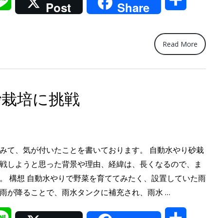
工
Post
Share
務
有
店
の
Read More
窓
枠
を
砂栽培に挑戦
活
用
し
た
てみて、気が付いたことを書いております。 自動水やり砂栽
風
挑戦しようと思った背景や理由、経緯は、長くなるので、ま
の
す。 構想 自動水やりで野菜を育ててみたく、設置していた雨
入
“電
 雨が降ることで、雨水タンクに補充され、雨水 …
る
気
柵
il
Line
共