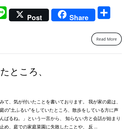
ラ
単
ン
il
Line
共
組
Post
Share
タ
立】
有
ー
ビ
置
ニ
Read More
き
ー
ラ
ル
ッ
温
いたところ、
ク
室
作
を
成”
組
立、
てみて、気が付いたことを書いております。 我が家の庭は、
活
 庭の”土ふるい”をしていたところ、散歩をしている方に声
用。”
がんばるね。」という一言から、 知らない方と会話が始まり
“庭
止め、庭での家庭菜園に失敗したことや、 反 …