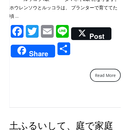
ホウレンソウとルッコラは、 プランターで育ててた
“【経
頃 …
過】
Facebook
Twitter
Email
Line
土
Post
ふ
共
る
Share
い
有
を
し
Read More
た
畑
の
様
子”
土ふるいして、庭で家庭