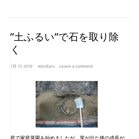
利
用
し
て
”土ふるい”で石を取り除
効
率
く
化、
土
1月 13, 2019
wordiaru
Leave a comment
の
中
か
ら
出
て
く
る
庭で家庭菜園を始めましたが、芽が出た後の成長が