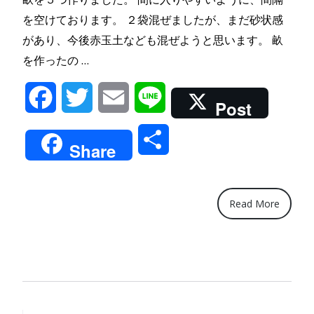
を空けております。 ２袋混ぜましたが、まだ砂状感
があり、今後赤玉土なども混ぜようと思います。 畝
“土
を作ったの …
ふ
Facebook
Twitter
Email
Line
る
Post
い
共
し
Share
て、
有
庭
で
Read More
家
庭
菜
園”