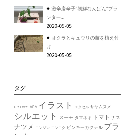
激辛唐辛子”朝鮮なんばん”プラ
ンター…
2020-05-05
オクラとキュウリの苗を植え付
け
2020-05-05
タグ
イラスト
サヤムスメ
VBA
エクセル
Excel
DIY
シルエット
トマト
スモモ
ナス
タマネギ
プラ
ナツメ
ピンキーカクテル
ニンジン
ニンニク