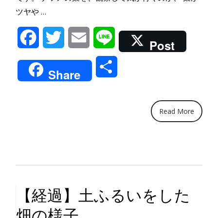
“【経
ツヤや …
過】
Facebook
Twitter
Email
Line
日
Post
本
共
ナ
Share
ツ
有
メ
の
Read More
葉
が
ツ
ヤ
や
【経過】土ふるいをした
か”
畑の様子