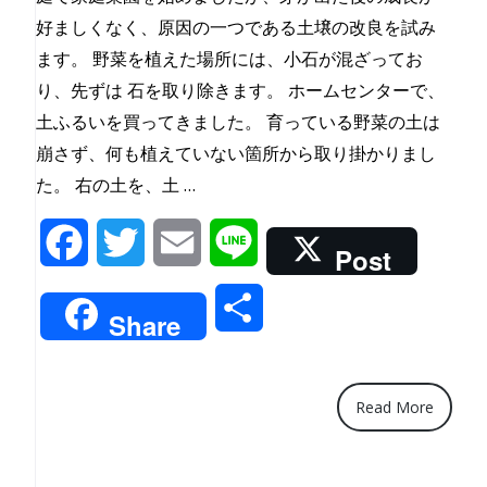
も
好ましくなく、原因の一つである土壌の改良を試み
の、”
ます。 野菜を植えた場所には、小石が混ざってお
り、先ずは 石を取り除きます。 ホームセンターで、
土ふるいを買ってきました。 育っている野菜の土は
崩さず、何も植えていない箇所から取り掛かりまし
“”土
た。 右の土を、土 …
ふ
Facebook
Twitter
Email
Line
る
Post
い”で
共
石
Share
を
有
取
り
Read More
除
く”