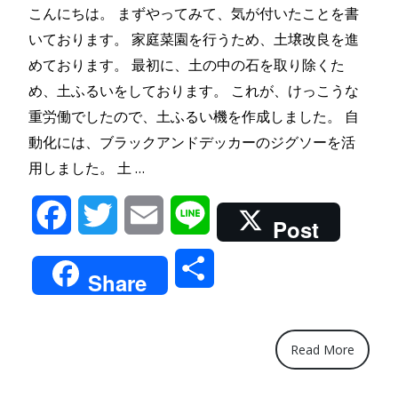
こんにちは。 まずやってみて、気が付いたことを書
いております。 家庭菜園を行うため、土壌改良を進
めております。 最初に、土の中の石を取り除くた
め、土ふるいをしております。 これが、けっこうな
重労働でしたので、土ふるい機を作成しました。 自
動化には、ブラックアンドデッカーのジグソーを活
“土
用しました。 土 …
ふ
Facebook
Twitter
Email
Line
る
Post
い
共
電
Share
動
有
工
具
Read More
を