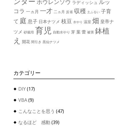
ンター
ホウレンソウ
ルッ
ラディッシュ
一才
収穫
コラ
子育
一ヵ月
二ヵ月
反省
土ふるい
庭
畑
枝豆
て
息子
皇帝ナ
日本ナツメ
温室
水やり
育児
鉢植
ツメ
葉
蕾
芽
砂栽培
自動水やり
被害
え
開花
間引き
黒仙ナツメ
カテゴリー
DIY
(17)
VBA
(9)
こんなことを思う
(47)
なるほど 感動
(39)