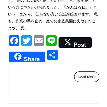
す。 庭の”土ふるい”をしていたところ、散歩をして
いる方に声をかけられました。 「がんばるね。」と
いう一言から、 知らない方と会話が始まります。 私
も、作業の手を止め、庭での家庭菜園に失敗したこ
“庭
とや、 反 …
で”土
Facebook
Twitter
Email
Line
ふ
Post
る
共
い”を
Share
し
有
て
い
Read More
た
と
こ
ろ、”